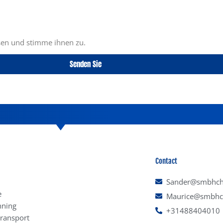
sen und stimme ihnen zu.
Senden Sie
Contact
Sander@smbhcha
e
Maurice@smbhch
nning
+31488404010
 transport